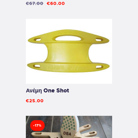
€
67
.
00
€
60
.
00
Ανέμη One Shot
€
25
.
00
-17%