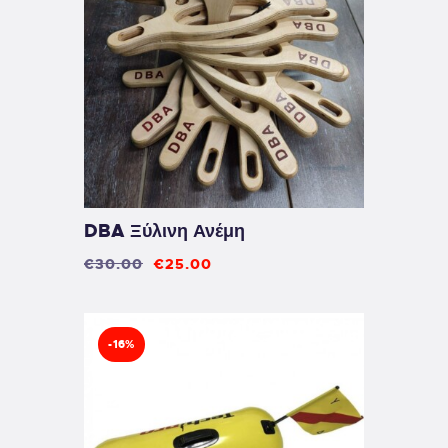
DBA Ξύλινη Ανέμη
€
30
.
00
€
25
.
00
-16%